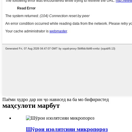
Паёми худро дар ин ҷо нависед ва ба мо бифиристед
маҳсулоти марбут
Шӯрои изолятсияи микропороз