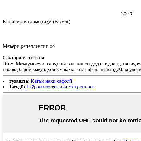
300℃
Қобилияти гармидиҳӣ (Вт/м·к)
Меъёри репеллентии об
Сохтори изолятсия
Эзоҳ: Маълумотҳои санҷишӣ, ки нишон дода шудаанд, натиҷаҳ
набояд барои мақсадҳои мушаххас истифода шаванд.Маҳсулот
гузашта:
Қатъи нахи сафолӣ
Баъдӣ:
Шӯрои изолятсияи микропороз