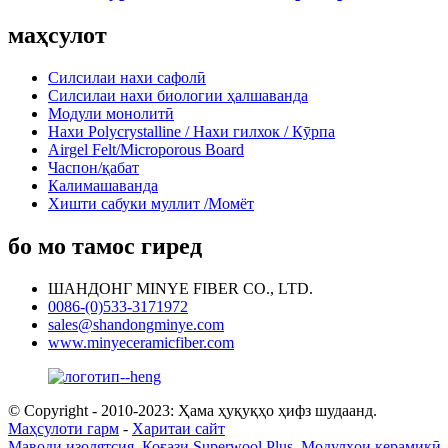
маҳсулот
Силсилаи нахи сафолӣ
Силсилаи нахи биологии ҳалшаванда
Модули монолитӣ
Нахи Polycrystalline / Нахи гилхок / Кӯрпа
Airgel Felt/Microporous Board
Часпон/қабат
Калимашаванда
Хишти сабуки муллит /Момёт
бо мо тамос гиред
ШАНДОНГ MINYE FIBER CO., LTD.
0086-(0)533-3171972
sales@shandongminye.com
www.minyeceramicfiber.com
© Copyright - 2010-2023: Ҳама ҳуқуқҳо ҳифз шудаанд.
Маҳсулоти гарм
-
Харитаи сайт
Маводи изолятсия
,
Коғази Superwool Plus
,
Модулҳои керамикӣ