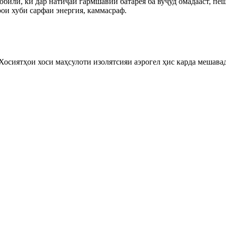
обилӣ, ки дар натиҷаи гармшавии батарея ба вуҷуд омадааст, пе
рои хуби сарфаи энергия, каммасраф.
Хосиятҳои хоси маҳсулоти изолятсияи аэрогел ҳис карда мешава