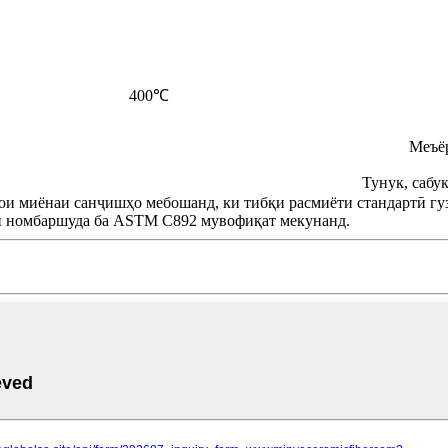
400℃
Меъёр
Тунук, сабук
ои миёнаи санҷишҳо мебошанд, ки тибқи расмиёти стандартӣ гу
и номбаршуда ба ASTM C892 мувофиқат мекунанд.