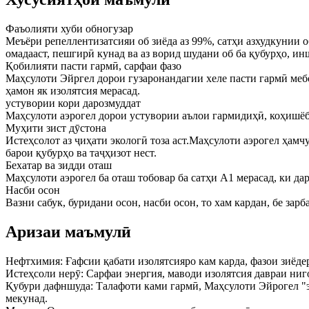
Фаъолияти хуби обногузар
Меъёри репеллентизатсияи об зиёда аз 99%, сатҳи азхудкунии о
омадааст, пешгирӣ кунад ва аз ворид шудани об ба қубурҳо, и
Қобилияти пасти гармӣ, сарфаи фазо
Маҳсулоти Эйргел дорои гузаронандагии хеле пасти гармӣ мебо
ҳамон як изолятсия мерасад.
устувории кори дарозмуддат
Маҳсулоти аэрогел дорои устувории аълои гармидиҳӣ, коҳишёби
Муҳити зист дӯстона
Истеҳсолот аз ҷиҳати экологӣ тоза аст.Маҳсулоти аэрогел ҳамч
барои қубурҳо ва таҷҳизот нест.
Бехатар ва зидди оташ
Маҳсулоти аэрогел ба оташ тобовар ба сатҳи A1 мерасад, ки дар
Насби осон
Вазни сабук, буридани осон, насби осон, то хам кардан, бе за
Аризаи маъмулӣ
Нефтхимия: Ғафсии қабати изолятсияро кам карда, фазои зиёде
Истеҳсоли нерӯ: Сарфаи энергия, маводи изолятсия давраи ниг
Қубури дафншуда: Талафоти ками гармӣ, Маҳсулоти Эйрогел "э
мекунад.