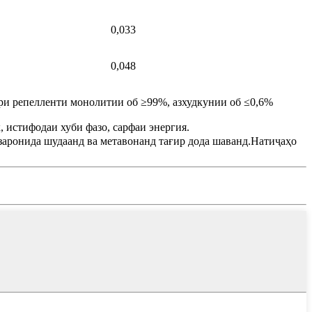
0,033
0,048
и репелленти монолитии об ≥99%, азхудкунии об ≤0,6%
, истифодаи хуби фазо, сарфаи энергия.
заронида шудаанд ва метавонанд тағир дода шаванд.Натиҷаҳо