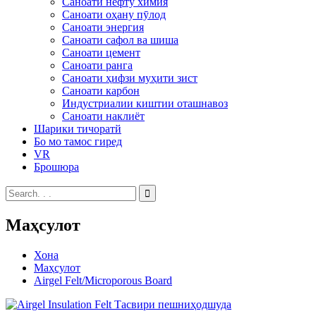
Саноати нефту химия
Саноати оҳану пӯлод
Саноати энергия
Саноати сафол ва шиша
Саноати цемент
Саноати ранга
Саноати ҳифзи муҳити зист
Саноати карбон
Индустриалии киштии оташнавоз
Саноати наклиёт
Шарики тичоратй
Бо мо тамос гиред
VR
Брошюра
Маҳсулот
Хона
Маҳсулот
Airgel Felt/Microporous Board