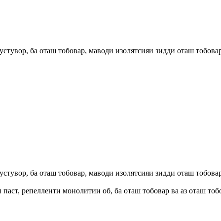
устувор, ба оташ тобовар, маводи изолятсияи зидди оташ тобова
устувор, ба оташ тобовар, маводи изолятсияи зидди оташ тобова
паст, репелленти монолитии об, ба оташ тобовар ва аз оташ тобо