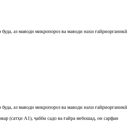
р буда, аз маводи микропороз ва маводи нахи ғайриорганикӣ
р буда, аз маводи микропороз ва маводи нахи ғайриорганикӣ
вар (сатҳи A1), ҷабби садо ва ғайра мебошад, он сарфаи