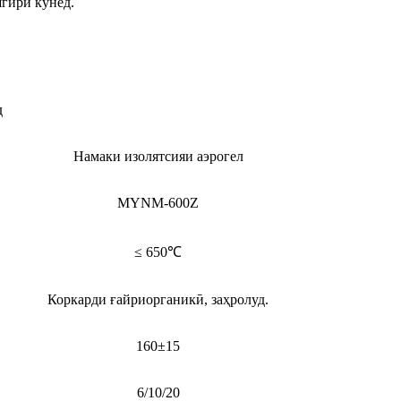
шгирӣ кунед.
д
Намаки изолятсияи аэрогел
MYNM-600Z
≤ 650℃
Коркарди ғайриорганикӣ, заҳролуд.
160±15
6/10/20