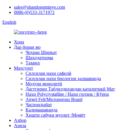
sales@shandongminye.com
0086-(0)533-3171972
English
Хона
Дар бораи мо
Чеҳраи Ширкат
Шаҳодатнома
Таърих
Маҳсулот
Силсилаи нахи сафолӣ
Силсилаи нахи биологии ҳалшаванда
Модули монолитӣ
Дастгирии Табдилдиҳандаи каталитикӣ Мат
Нахи Polycrystalline / Нахи гилхок / Кӯрпа
Airgel Felt/Microporous Board
Часпон/қабат
Калимашаванда
Хишти сабуки муллит /Момёт
Ахбор
Ариза