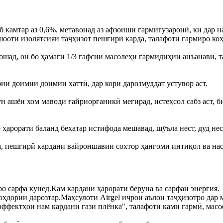
б камтар аз 0,6%, метавонад аз афзоиши гармигузаронӣ, ки дар н
ншооти изолятсияи таҷҳизот пешгирӣ карда, талафоти гармиро ко
шад, он бо ҳамагӣ 1/3 ғафсии масолеҳи гармидиҳии анъанавӣ, т
и доимии доимии хаттӣ, дар кори дарозмуддат устувор аст.
ун ашёи хом маводи ғайриорганикӣ мегирад, истеҳсол сабз аст, 
 ҳарорати баланд бехатар истифода мешавад, шӯъла нест, дуд нес
рба, пешгирӣ кардани вайроншавии сохтор ҳангоми интиқол ва нас
ро сарфа кунед.Кам кардани ҳарорати беруна ва сарфаи энергия.
оҳдории дарозтар.Маҳсулоти Airgel иҷрои аълои таҷҳизотро дар 
ффектҳои нам кардани гази плёнка", талафоти ками гармӣ, мас