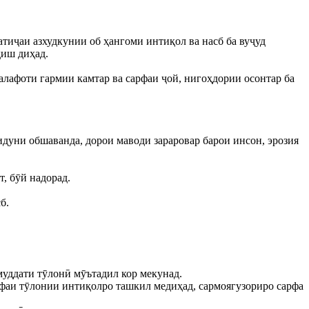
атиҷаи азхудкунии об ҳангоми интиқол ва насб ба вуҷуд
ҳиш диҳад.
алафоти гармии камтар ва сарфаи ҷой, нигоҳдории осонтар ба
бидуни обшаванда, дорои маводи зараровар барои инсон, эрозия
т, бӯй надорад.
б.
муддати тӯлонӣ мӯътадил кор мекунад.
офаи тӯлонии интиқолро ташкил медиҳад, сармоягузориро сарфа