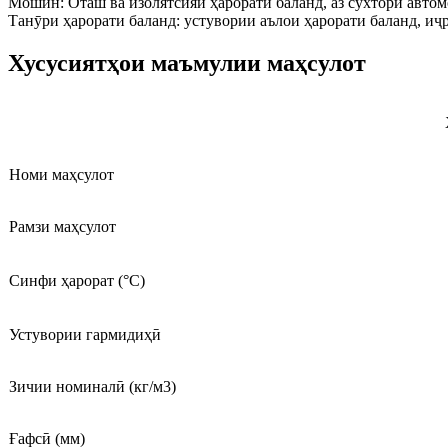
Мошин: Оташ ва изолятсияи ҳарорати баланд, аз сӯхтори автом
Танӯри ҳарорати баланд: устувории аълои ҳарорати баланд, иҷ
Хусусиятҳои маъмулии маҳсулот
Номи маҳсулот
Рамзи маҳсулот
Синфи ҳарорат (°C)
Устувории гармидиҳӣ
Зичии номиналӣ (кг/м3)
Ғафсӣ (мм)