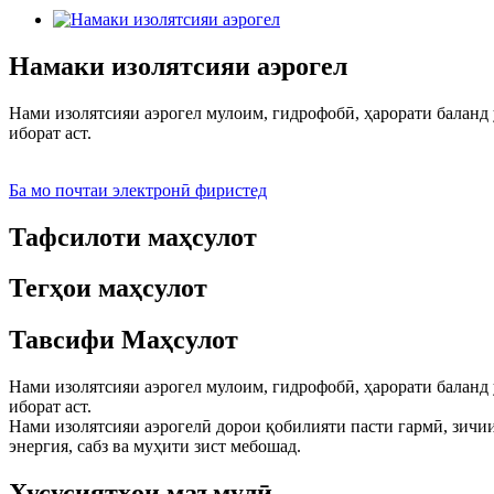
Намаки изолятсияи аэрогел
Нами изолятсияи аэрогел мулоим, гидрофобӣ, ҳарорати баланд 
иборат аст.
Ба мо почтаи электронӣ фиристед
Тафсилоти маҳсулот
Тегҳои маҳсулот
Тавсифи Маҳсулот
Нами изолятсияи аэрогел мулоим, гидрофобӣ, ҳарорати баланд 
иборат аст.
Нами изолятсияи аэрогелӣ дорои қобилияти пасти гармӣ, зичии 
энергия, сабз ва муҳити зист мебошад.
Хусусиятҳои маъмулӣ