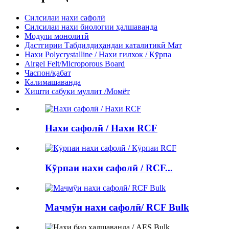
Силсилаи нахи сафолӣ
Силсилаи нахи биологии ҳалшаванда
Модули монолитӣ
Дастгирии Табдилдиҳандаи каталитикӣ Мат
Нахи Polycrystalline / Нахи гилхок / Кӯрпа
Airgel Felt/Microporous Board
Часпон/қабат
Калимашаванда
Хишти сабуки муллит /Момёт
Нахи сафолӣ / Нахи RCF
Кӯрпаи нахи сафолӣ / RCF...
Маҷмӯи нахи сафолӣ/ RCF Bulk