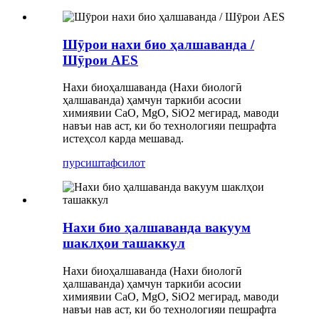
Шӯрои нахи био ҳалшаванда /
Шӯрои AES
Нахи биоҳалшаванда (Нахи биологӣ
ҳалшаванда) ҳамчун таркиби асосии
химиявии CaO, MgO, SiO2 мегирад, маводи
навъи нав аст, ки бо технологияи пешрафта
истеҳсол карда мешавад.
пурсиш
тафсилот
Нахи био ҳалшаванда вакуум
шаклҳои ташаккул
Нахи биоҳалшаванда (Нахи биологӣ
ҳалшаванда) ҳамчун таркиби асосии
химиявии CaO, MgO, SiO2 мегирад, маводи
навъи нав аст, ки бо технологияи пешрафта