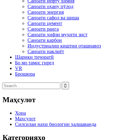
Саноати нефту химия
Саноати оҳану пӯлод
Саноати энергия
Саноати сафол ва шиша
Саноати цемент
Саноати ранга
Саноати ҳифзи муҳити зист
Саноати карбон
Индустриалии киштии оташнавоз
Саноати наклиёт
Шарики тичоратй
Бо мо тамос гиред
VR
Брошюра
Маҳсулот
Хона
Маҳсулот
Силсилаи нахи биологии ҳалшаванда
Категорияҳо