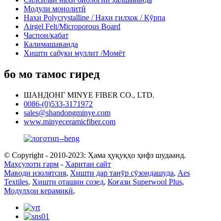
Модули монолитӣ
Нахи Polycrystalline / Нахи гилхок / Кӯрпа
Airgel Felt/Microporous Board
Часпон/қабат
Калимашаванда
Хишти сабуки муллит /Момёт
бо мо тамос гиред
ШАНДОНГ MINYE FIBER CO., LTD.
0086-(0)533-3171972
sales@shandongminye.com
www.minyeceramicfiber.com
© Copyright - 2010-2023: Ҳама ҳуқуқҳо ҳифз шудаанд.
Маҳсулоти гарм
-
Харитаи сайт
Маводи изолятсия
,
Хишти дар танӯр сӯзондашуда
,
Aes
Textiles
,
Хишти оташин созед
,
Коғази Superwool Plus
,
Модулҳои керамикӣ
,