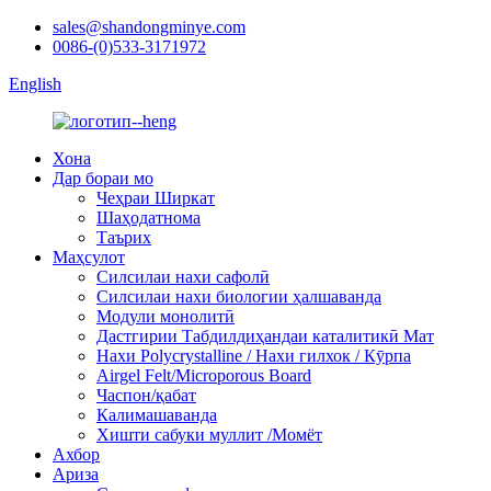
sales@shandongminye.com
0086-(0)533-3171972
English
Хона
Дар бораи мо
Чеҳраи Ширкат
Шаҳодатнома
Таърих
Маҳсулот
Силсилаи нахи сафолӣ
Силсилаи нахи биологии ҳалшаванда
Модули монолитӣ
Дастгирии Табдилдиҳандаи каталитикӣ Мат
Нахи Polycrystalline / Нахи гилхок / Кӯрпа
Airgel Felt/Microporous Board
Часпон/қабат
Калимашаванда
Хишти сабуки муллит /Момёт
Ахбор
Ариза