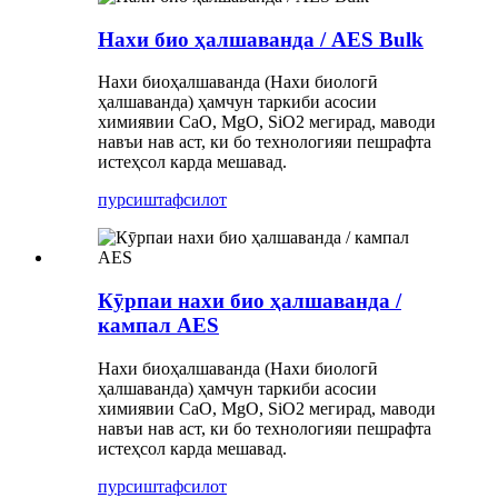
Нахи био ҳалшаванда / AES Bulk
Нахи биоҳалшаванда (Нахи биологӣ
ҳалшаванда) ҳамчун таркиби асосии
химиявии CaO, MgO, SiO2 мегирад, маводи
навъи нав аст, ки бо технологияи пешрафта
истеҳсол карда мешавад.
пурсиш
тафсилот
Кӯрпаи нахи био ҳалшаванда /
кампал AES
Нахи биоҳалшаванда (Нахи биологӣ
ҳалшаванда) ҳамчун таркиби асосии
химиявии CaO, MgO, SiO2 мегирад, маводи
навъи нав аст, ки бо технологияи пешрафта
истеҳсол карда мешавад.
пурсиш
тафсилот