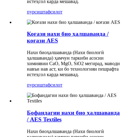
истеҳсол карда мешавад.
пурсиш
тафсилот
Коғази нахи био ҳалшаванда /
коғази AES
Нахи биоҳалшаванда (Нахи биологӣ
ҳалшаванда) ҳамчун таркиби асосии
химиявии CaO, MgO, SiO2 мегирад, маводи
навъи нав аст, ки бо технологияи пешрафта
истеҳсол карда мешавад.
пурсиш
тафсилот
Бофандагии нахи био ҳалшаванда
/ AES Textiles
Нахи биоҳалшаванда (Нахи биологӣ
ҳалшаванда) ҳамчун таркиби асосии