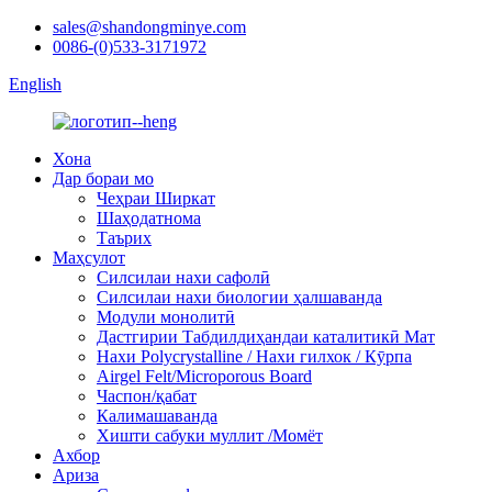
sales@shandongminye.com
0086-(0)533-3171972
English
Хона
Дар бораи мо
Чеҳраи Ширкат
Шаҳодатнома
Таърих
Маҳсулот
Силсилаи нахи сафолӣ
Силсилаи нахи биологии ҳалшаванда
Модули монолитӣ
Дастгирии Табдилдиҳандаи каталитикӣ Мат
Нахи Polycrystalline / Нахи гилхок / Кӯрпа
Airgel Felt/Microporous Board
Часпон/қабат
Калимашаванда
Хишти сабуки муллит /Момёт
Ахбор
Ариза