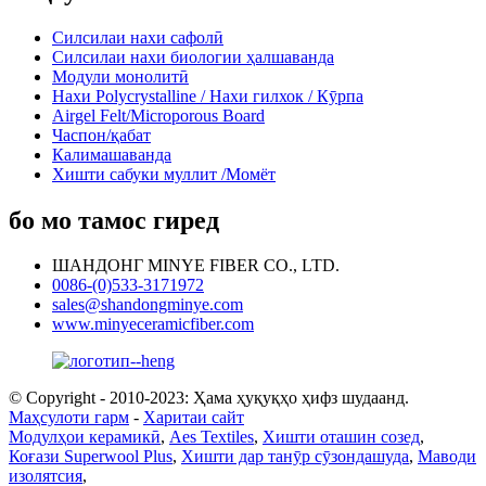
Силсилаи нахи сафолӣ
Силсилаи нахи биологии ҳалшаванда
Модули монолитӣ
Нахи Polycrystalline / Нахи гилхок / Кӯрпа
Airgel Felt/Microporous Board
Часпон/қабат
Калимашаванда
Хишти сабуки муллит /Момёт
бо мо тамос гиред
ШАНДОНГ MINYE FIBER CO., LTD.
0086-(0)533-3171972
sales@shandongminye.com
www.minyeceramicfiber.com
© Copyright - 2010-2023: Ҳама ҳуқуқҳо ҳифз шудаанд.
Маҳсулоти гарм
-
Харитаи сайт
Модулҳои керамикӣ
,
Aes Textiles
,
Хишти оташин созед
,
Коғази Superwool Plus
,
Хишти дар танӯр сӯзондашуда
,
Маводи
изолятсия
,