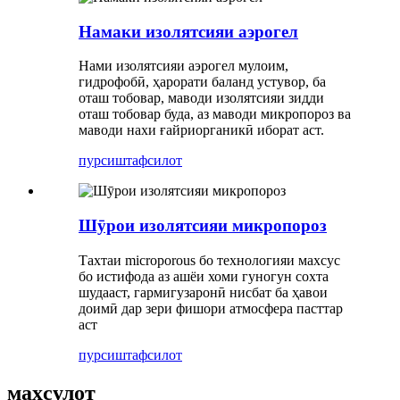
Намаки изолятсияи аэрогел
Нами изолятсияи аэрогел мулоим,
гидрофобӣ, ҳарорати баланд устувор, ба
оташ тобовар, маводи изолятсияи зидди
оташ тобовар буда, аз маводи микропороз ва
маводи нахи ғайриорганикӣ иборат аст.
пурсиш
тафсилот
Шӯрои изолятсияи микропороз
Тахтаи microporous бо технологияи махсус
бо истифода аз ашёи хоми гуногун сохта
шудааст, гармигузаронӣ нисбат ба ҳавои
доимӣ дар зери фишори атмосфера пасттар
аст
пурсиш
тафсилот
маҳсулот