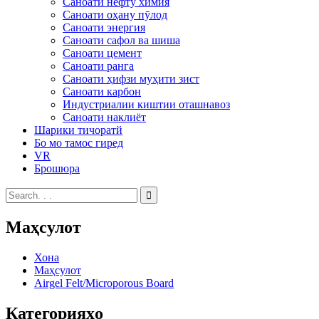
Саноати нефту химия
Саноати оҳану пӯлод
Саноати энергия
Саноати сафол ва шиша
Саноати цемент
Саноати ранга
Саноати ҳифзи муҳити зист
Саноати карбон
Индустриалии киштии оташнавоз
Саноати наклиёт
Шарики тичоратй
Бо мо тамос гиред
VR
Брошюра
Маҳсулот
Хона
Маҳсулот
Airgel Felt/Microporous Board
Категорияҳо