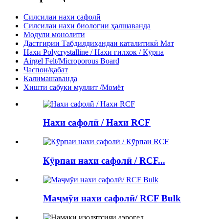
Силсилаи нахи сафолӣ
Силсилаи нахи биологии ҳалшаванда
Модули монолитӣ
Дастгирии Табдилдиҳандаи каталитикӣ Мат
Нахи Polycrystalline / Нахи гилхок / Кӯрпа
Airgel Felt/Microporous Board
Часпон/қабат
Калимашаванда
Хишти сабуки муллит /Момёт
Нахи сафолӣ / Нахи RCF
Кӯрпаи нахи сафолӣ / RCF...
Маҷмӯи нахи сафолӣ/ RCF Bulk