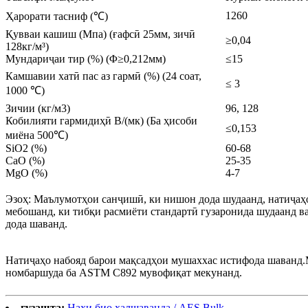
1260
Ҳарорати тасниф (℃)
Қувваи кашиш (Мпа) (ғафсӣ 25мм, зичӣ
≥0,04
128кг/м³)
Мундариҷаи тир (%) (Φ≥0,212мм)
≤15
Камшавии хатӣ пас аз гармӣ (%) (24 соат,
≤ 3
1000 ℃)
Зичии (кг/м3)
96, 128
Кобилияти гармидиҳӣ В/(мк) (Ба ҳисоби
≤0,153
миёна 500℃)
SiO2 (%)
60-68
CaO (%)
25-35
MgO (%)
4-7
Эзоҳ: Маълумотҳои санҷишӣ, ки нишон дода шудаанд, натиҷа
мебошанд, ки тибқи расмиёти стандартӣ гузаронида шудаанд в
дода шаванд.
Натиҷаҳо набояд барои мақсадҳои мушаххас истифода шаванд
номбаршуда ба ASTM C892 мувофиқат мекунанд.
гузашта:
Нахи био ҳалшаванда / AES Bulk