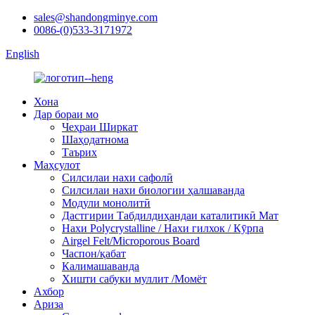
sales@shandongminye.com
0086-(0)533-3171972
English
Хона
Дар бораи мо
Чеҳраи Ширкат
Шаҳодатнома
Таърих
Маҳсулот
Силсилаи нахи сафолӣ
Силсилаи нахи биологии ҳалшаванда
Модули монолитӣ
Дастгирии Табдилдиҳандаи каталитикӣ Мат
Нахи Polycrystalline / Нахи гилхок / Кӯрпа
Airgel Felt/Microporous Board
Часпон/қабат
Калимашаванда
Хишти сабуки муллит /Момёт
Ахбор
Ариза