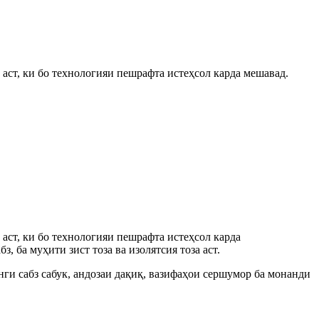
ст, ки бо технологияи пешрафта истеҳсол карда мешавад.
ст, ки бо технологияи пешрафта истеҳсол карда
, ба муҳити зист тоза ва изолятсия тоза аст.
ги сабз сабук, андозаи дақиқ, вазифаҳои сершумор ба монанди