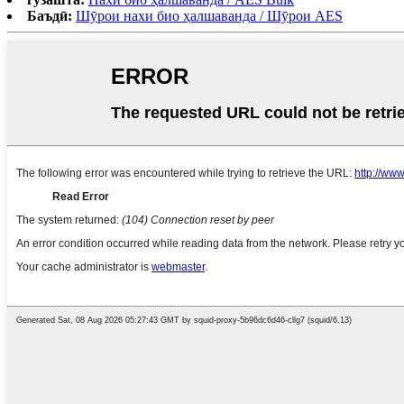
Баъдӣ:
Шӯрои нахи био ҳалшаванда / Шӯрои AES