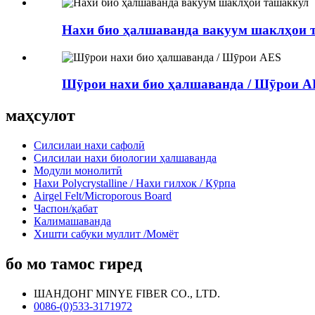
Нахи био ҳалшаванда вакуум шаклҳои 
Шӯрои нахи био ҳалшаванда / Шӯрои A
маҳсулот
Силсилаи нахи сафолӣ
Силсилаи нахи биологии ҳалшаванда
Модули монолитӣ
Нахи Polycrystalline / Нахи гилхок / Кӯрпа
Airgel Felt/Microporous Board
Часпон/қабат
Калимашаванда
Хишти сабуки муллит /Момёт
бо мо тамос гиред
ШАНДОНГ MINYE FIBER CO., LTD.
0086-(0)533-3171972