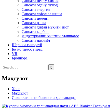
Саноати нефту химия
Саноати оҳану пӯлод
Саноати энергия
Саноати сафол ва шиша
Саноати цемент
Саноати ранга
Саноати ҳифзи муҳити зист
Саноати карбон
Индустриалии киштии оташнавоз
Саноати наклиёт
Шарики тичоратй
Бо мо тамос гиред
VR
Брошюра
Маҳсулот
Хона
Маҳсулот
Силсилаи нахи биологии ҳалшаванда