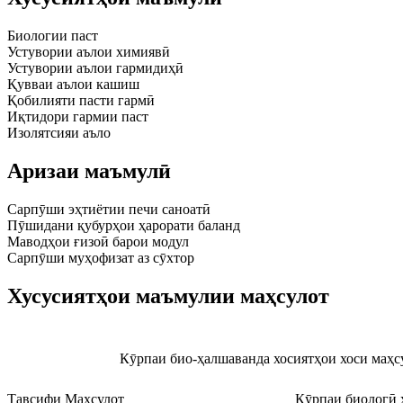
Биологии паст
Устувории аълои химиявӣ
Устувории аълои гармидиҳӣ
Қувваи аълои кашиш
Қобилияти пасти гармӣ
Иқтидори гармии паст
Изолятсияи аъло
Аризаи маъмулӣ
Сарпӯши эҳтиётии печи саноатӣ
Пӯшидани қубурҳои ҳарорати баланд
Маводҳои ғизоӣ барои модул
Сарпӯши муҳофизат аз сӯхтор
Хусусиятҳои маъмулии маҳсулот
Кӯрпаи био-ҳалшаванда хосиятҳои хоси маҳс
Тавсифи Маҳсулот
Кӯрпаи биологӣ 