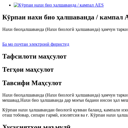
Кӯрпаи нахи био ҳалшаванда / кампал 
Нахи биоҳалшаванда (Нахи биологӣ ҳалшаванда) ҳамчун таркиб
Ба мо почтаи электронӣ фиристед
Тафсилоти маҳсулот
Тегҳои маҳсулот
Тавсифи Маҳсулот
Нахи биоҳалшаванда (Нахи биологӣ ҳалшаванда) ҳамчун таркиб
мешавад.Нахи био ҳалшаванда дар моеъи бадани инсон ҳал мешава
Кӯрпаи нахи ҳалшавандаи биологӣ қувваи баланд, кампали изол
оташ тобовар, сипари гармӣ, изолятсия ва ғ. Кӯрпаи нахи ҳалша
Хусусиятҳои маъмулӣ