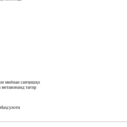
ҳои миёнаи санҷишҳо
а метавонанд тағир
.Маҳсулоти