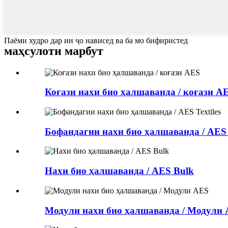
Паёми худро дар ин ҷо нависед ва ба мо бифиристед
маҳсулоти марбут
Коғази нахи био ҳалшаванда / коғази A
Бофандагии нахи био ҳалшаванда / AES T
Нахи био ҳалшаванда / AES Bulk
Модули нахи био ҳалшаванда / Модули