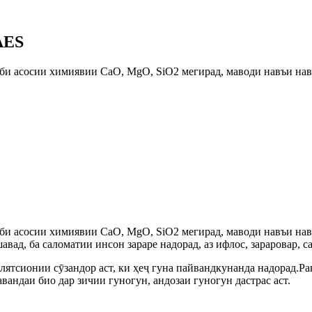
AES
и асосии химиявии CaO, MgO, SiO2 мегирад, маводи навъи нав а
и асосии химиявии CaO, MgO, SiO2 мегирад, маводи навъи нав а
д, ба саломатии инсон зараре надорад, аз ифлос, зараровар, сабз
ятсионии сӯзандор аст, ки ҳеҷ гуна пайвандкунанда надорад.Ран
вандаи био дар зичии гуногун, андозаи гуногун дастрас аст.