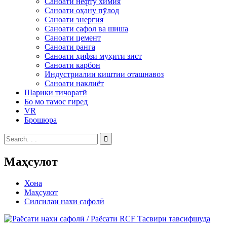
Саноати нефту химия
Саноати оҳану пӯлод
Саноати энергия
Саноати сафол ва шиша
Саноати цемент
Саноати ранга
Саноати ҳифзи муҳити зист
Саноати карбон
Индустриалии киштии оташнавоз
Саноати наклиёт
Шарики тичоратй
Бо мо тамос гиред
VR
Брошюра
Маҳсулот
Хона
Маҳсулот
Силсилаи нахи сафолӣ