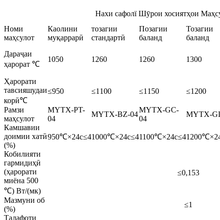
Нахи сафолї Шӯрои хосиятҳои Маҳс
Номи
Каолини
тозагии
Позагии
Тозагии
маҳсулот
муқаррарӣ
стандартӣ
баланд
баланд
Дараҷаи
1050
1260
1260
1300
ҳарорат ℃
Ҳарорати
тавсияшудаи
≤950
≤1100
≤1150
≤1200
корӣ℃
Рамзи
MYTX-PT-
MYTX-GC-
MYTX-BZ-04
MYTX-GL
маҳсулот
04
04
Камшавии
доимии хатӣ
950℃×24с≤4
1000℃×24с≤4
1100℃×24с≤4
1200℃×2
(%)
Кобилияти
гармидиҳӣ
(ҳарорати
≤0,153
миёна 500
℃) Вт/(мк)
Мазмуни об
≤1
(%)
Талафоти