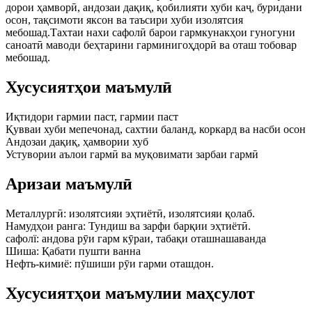
дорои ҳамворӣ, андозаи дақиқ, қобилияти хуби каҷ, буридани
осон, тақсимоти яксон ва таъсири хуби изолятсия
мебошад.Тахтаи нахи сафолӣ барои гармкунакҳои гуногуни
саноатӣ маводи беҳтарини гарминигоҳдорӣ ва оташ тобовар
мебошад.
Хусусиятҳои маъмулӣ
Иқтидори гармии паст, гармии паст
Қувваи хуби мепечонад, сахтии баланд, коркард ва насби осон
Андозаи дақиқ, ҳамвории хуб
Устувории аълои гармӣ ва муқовимати зарбаи гармӣ
Аризаи маъмулӣ
Металлургӣ: изолятсияи эҳтиётӣ, изолятсияи қолаб.
Намудҳои ранга: Тундиш ва зарфи барқии эҳтиётӣ.
сафолї: андова рӯи гарм кӯраи, табақи оташнашаванда
Шиша: Қабати пушти ванна
Нефть-кимиё: пӯшиши рӯи гарми оташдон.
Хусусиятҳои маъмулии маҳсулот