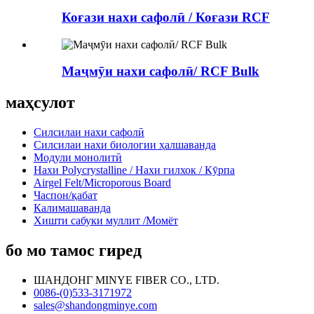
Коғази нахи сафолӣ / Коғази RCF
Маҷмӯи нахи сафолӣ/ RCF Bulk
маҳсулот
Силсилаи нахи сафолӣ
Силсилаи нахи биологии ҳалшаванда
Модули монолитӣ
Нахи Polycrystalline / Нахи гилхок / Кӯрпа
Airgel Felt/Microporous Board
Часпон/қабат
Калимашаванда
Хишти сабуки муллит /Момёт
бо мо тамос гиред
ШАНДОНГ MINYE FIBER CO., LTD.
0086-(0)533-3171972
sales@shandongminye.com