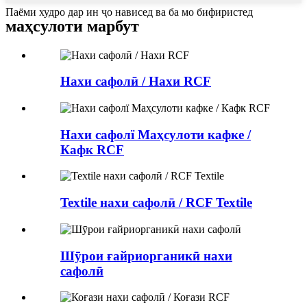
Паёми худро дар ин ҷо нависед ва ба мо бифиристед
маҳсулоти марбут
Нахи сафолӣ / Нахи RCF
Нахи сафолї Маҳсулоти кафке /
Кафк RCF
Textile нахи сафолӣ / RCF Textile
Шӯрои ғайриорганикӣ нахи
сафолӣ