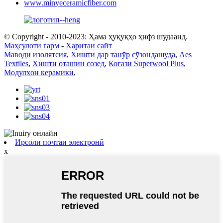
www.minyeceramicfiber.com
© Copyright - 2010-2023: Ҳама ҳуқуқҳо ҳифз шудаанд.
Маҳсулоти гарм
-
Харитаи сайт
Маводи изолятсия
,
Хишти дар танӯр сӯзондашуда
,
Aes
Textiles
,
Хишти оташин созед
,
Коғази Superwool Plus
,
Модулҳои керамикӣ
,
Ирсоли почтаи электронӣ
x