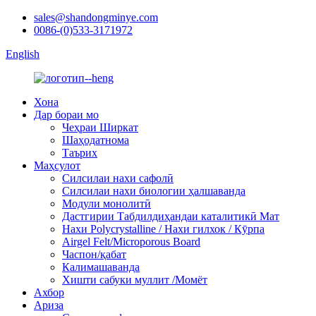
sales@shandongminye.com
0086-(0)533-3171972
English
Хона
Дар бораи мо
Чеҳраи Ширкат
Шаҳодатнома
Таърих
Маҳсулот
Силсилаи нахи сафолӣ
Силсилаи нахи биологии ҳалшаванда
Модули монолитӣ
Дастгирии Табдилдиҳандаи каталитикӣ Мат
Нахи Polycrystalline / Нахи гилхок / Кӯрпа
Airgel Felt/Microporous Board
Часпон/қабат
Калимашаванда
Хишти сабуки муллит /Момёт
Ахбор
Ариза