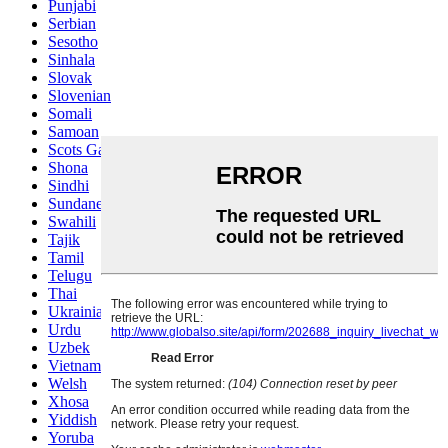
Punjabi
Serbian
Sesotho
Sinhala
Slovak
Slovenian
Somali
Samoan
Scots Gaelic
Shona
Sindhi
Sundanese
Swahili
Tajik
Tamil
Telugu
Thai
Ukrainian
Urdu
Uzbek
Vietnamese
Welsh
Xhosa
Yiddish
Yoruba