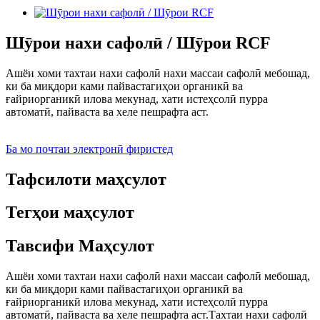
Шӯрои нахи сафолӣ / Шӯрои RCF
Ашёи хоми тахтаи нахи сафолӣ нахи массаи сафолӣ мебошад,
ки ба миқдори ками пайвастагиҳои органикӣ ва
ғайриорганикӣ илова мекунад, хати истеҳсолӣ пурра
автоматӣ, пайваста ва хеле пешрафта аст.
Ба мо почтаи электронӣ фиристед
Тафсилоти маҳсулот
Тегҳои маҳсулот
Тавсифи Маҳсулот
Ашёи хоми тахтаи нахи сафолӣ нахи массаи сафолӣ мебошад,
ки ба миқдори ками пайвастагиҳои органикӣ ва
ғайриорганикӣ илова мекунад, хати истеҳсолӣ пурра
автоматӣ, пайваста ва хеле пешрафта аст.Тахтаи нахи сафолӣ