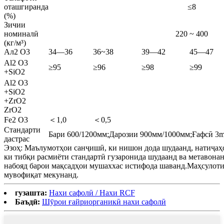
оташгиранда
≤8
(%)
Зичии
номиналӣ
220 ~ 400
(кг/м³)
Ал2 О3
34—36
36~38
39—42
45—47
Al2 O3
≥95
≥96
≥98
≥99
+SiO2
Al2 O3
+SiO2
+ZrO2
ZrO2
Fe2 O3
＜1,0
＜0,5
Стандарти
Бари 600/1200мм;Дарозии 900мм/1000мм;Ғафсӣ 3
дастрас
Эзоҳ: Маълумотҳои санҷишӣ, ки нишон дода шудаанд, натиҷа
ки тибқи расмиёти стандартӣ гузаронида шудаанд ва метавона
набояд барои мақсадҳои мушаххас истифода шаванд.Маҳсулот
мувофиқат мекунанд.
гузашта:
Нахи сафолӣ / Нахи RCF
Баъдӣ:
Шӯрои ғайриорганикӣ нахи сафолӣ