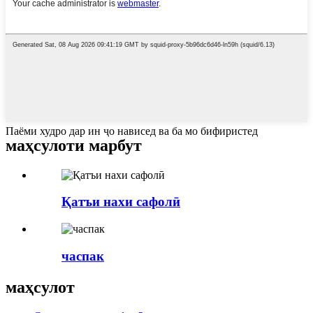
Паёми худро дар ин ҷо нависед ва ба мо бифиристед
маҳсулоти марбут
Қатъи нахи сафолӣ
часпак
маҳсулот