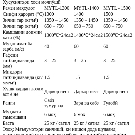
Хусусиятҳои хоси молпӯшӣ
Рамзи маҳсулот
MYTL-1300
MYTL-1400
MYTL - 1500
Синфи ҳарорат (°C)
1300
1400
1500
Зичии тар (кг/м³)
1350 – 1450
1350 – 1450
1350 – 1450
Зичии тар (кг/м³)
650 – 750
650 – 750
650 – 750
Камшавии доимии
1300℃*24с≤2
1400℃*24с≤2
1500℃*24с≤2
хатӣ (%)
Муқовимат ба
40
60
60
зарба (м/с)
Ғафсии
татбиқшаванда
3 – 25
3 – 25
3 – 25
(мм)
Миқдори
татбиқшаванда (кг/
1.5
1.5
1.5
мм/м²)
Хушк кардан лозим
Даркор нест
Даркор нест
Даркор нест
аст ё не
Сабз
Ранги
Зард ва сабз
Гулобӣ
зумуррад
Муҳлати
6 моҳ
6 моҳ
6 моҳ
тамомшави
Баста
25 кг / сатил
25 кг / сатил
25 кг / сатил
Эзоҳ: Маълумотҳои санҷишӣ, ки нишон дода шудаанд,
натиҷаҳои миёнаи санҷишҳо мебошанд, ки тибқи расмиёти