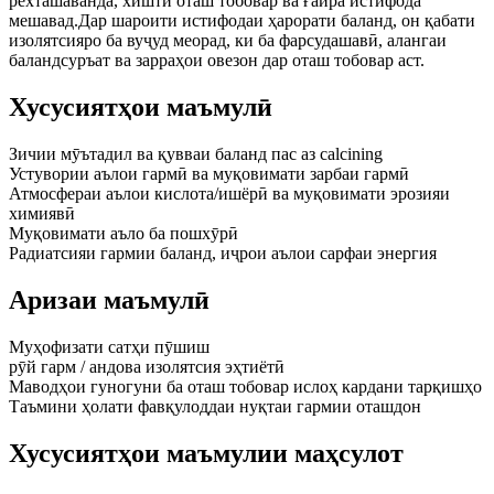
рехташаванда, хишти оташ тобовар ва ғайра истифода
мешавад.Дар шароити истифодаи ҳарорати баланд, он қабати
изолятсияро ба вуҷуд меорад, ки ба фарсудашавӣ, алангаи
баландсуръат ва зарраҳои овезон дар оташ тобовар аст.
Хусусиятҳои маъмулӣ
Зичии мӯътадил ва қувваи баланд пас аз calcining
Устувории аълои гармӣ ва муқовимати зарбаи гармӣ
Атмосфераи аълои кислота/ишёрӣ ва муқовимати эрозияи
химиявӣ
Муқовимати аъло ба пошхӯрӣ
Радиатсияи гармии баланд, иҷрои аълои сарфаи энергия
Аризаи маъмулӣ
Муҳофизати сатҳи пӯшиш
рӯй гарм / андова изолятсия эҳтиётӣ
Маводҳои гуногуни ба оташ тобовар ислоҳ кардани тарқишҳо
Таъмини ҳолати фавқулоддаи нуқтаи гармии оташдон
Хусусиятҳои маъмулии маҳсулот