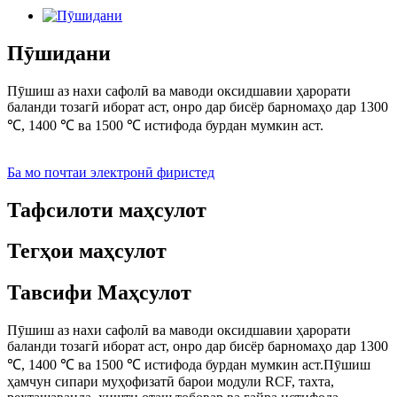
Пӯшидани
Пӯшиш аз нахи сафолӣ ва маводи оксидшавии ҳарорати
баланди тозагӣ иборат аст, онро дар бисёр барномаҳо дар 1300
℃, 1400 ℃ ва 1500 ℃ истифода бурдан мумкин аст.
Ба мо почтаи электронӣ фиристед
Тафсилоти маҳсулот
Тегҳои маҳсулот
Тавсифи Маҳсулот
Пӯшиш аз нахи сафолӣ ва маводи оксидшавии ҳарорати
баланди тозагӣ иборат аст, онро дар бисёр барномаҳо дар 1300
℃, 1400 ℃ ва 1500 ℃ истифода бурдан мумкин аст.Пӯшиш
ҳамчун сипари муҳофизатӣ барои модули RCF, тахта,