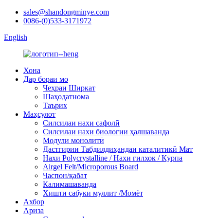
sales@shandongminye.com
0086-(0)533-3171972
English
Хона
Дар бораи мо
Чеҳраи Ширкат
Шаҳодатнома
Таърих
Маҳсулот
Силсилаи нахи сафолӣ
Силсилаи нахи биологии ҳалшаванда
Модули монолитӣ
Дастгирии Табдилдиҳандаи каталитикӣ Мат
Нахи Polycrystalline / Нахи гилхок / Кӯрпа
Airgel Felt/Microporous Board
Часпон/қабат
Калимашаванда
Хишти сабуки муллит /Момёт
Ахбор
Ариза