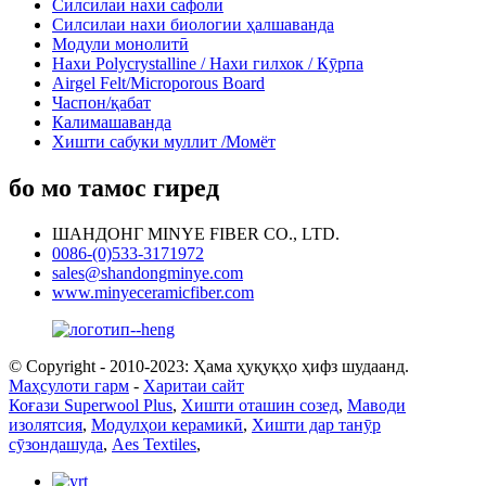
Силсилаи нахи сафолӣ
Силсилаи нахи биологии ҳалшаванда
Модули монолитӣ
Нахи Polycrystalline / Нахи гилхок / Кӯрпа
Airgel Felt/Microporous Board
Часпон/қабат
Калимашаванда
Хишти сабуки муллит /Момёт
бо мо тамос гиред
ШАНДОНГ MINYE FIBER CO., LTD.
0086-(0)533-3171972
sales@shandongminye.com
www.minyeceramicfiber.com
© Copyright - 2010-2023: Ҳама ҳуқуқҳо ҳифз шудаанд.
Маҳсулоти гарм
-
Харитаи сайт
Коғази Superwool Plus
,
Хишти оташин созед
,
Маводи
изолятсия
,
Модулҳои керамикӣ
,
Хишти дар танӯр
сӯзондашуда
,
Aes Textiles
,