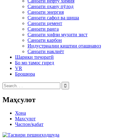
Саноати нефту химия
Саноати оҳану пӯлод
Саноати энергия
Саноати сафол ва шиша
Саноати цемент
Саноати ранга
Саноати ҳифзи муҳити зист
Саноати карбон
Индустриалии киштии оташнавоз
Саноати наклиёт
Шарики тичоратй
Бо мо тамос гиред
VR
Брошюра
Маҳсулот
Хона
Маҳсулот
Часпон/қабат