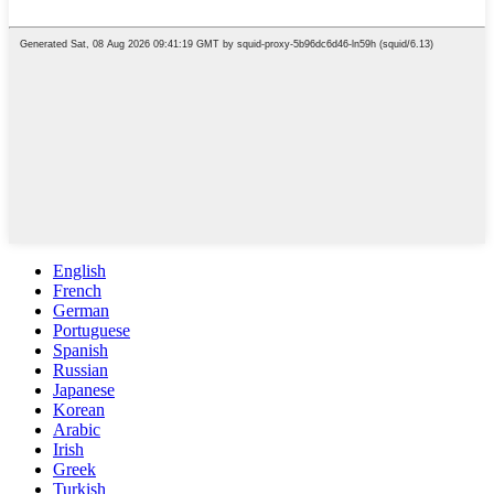
English
French
German
Portuguese
Spanish
Russian
Japanese
Korean
Arabic
Irish
Greek
Turkish