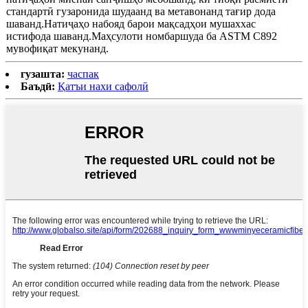
стандартӣ гузаронида шудаанд ва метавонанд тағир дода
шаванд.Натиҷаҳо набояд барои мақсадҳои мушаххас
истифода шаванд.Маҳсулоти номбаршуда ба ASTM C892
мувофиқат мекунанд.
гузашта:
часпак
Баъдӣ:
Қатъи нахи сафолӣ